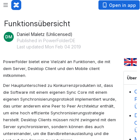
Open in app
Funktionsübersicht
Daniel Maletz (Unlicensed)
Published in PowerFolderDE
Last updated Mon Feb 04 2019
PowerFolder bietet eine Vielzahl an Funktionen, die mit
dem Server, Desktop Client und den Mobile client
mitkommen.
Übersi
Der Hauptunterschied zu Konkurrenzprodukten ist, dass
Cl
die Software mit einem eigenen Sync Core mit einem
Po
eigenen Synchronisierungsprotokoll implementiert wurde,
das unter anderem eine Peer to Peer Architektur enthält,
Üb
um eine hoch effiziente Synchronisierungsstrategie
De
herstellt. Desktop Clients müssen nicht zwingend mit dem
Cl
Server synchronisieren, sondern können dies auch
Üb
untereinander, um die Bandbreitenauslastung und die
Mo