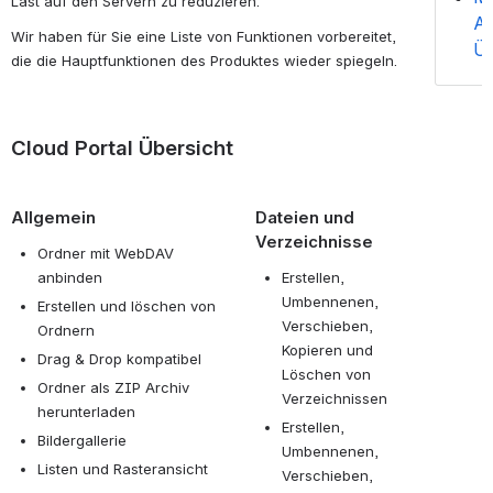
Last auf den Servern zu reduzieren.
A
Wir haben für Sie eine Liste von Funktionen vorbereitet,
Üb
die die Hauptfunktionen des Produktes wieder spiegeln.
Cloud Portal Übersicht
Allgemein
Dateien und
Verzeichnisse
Ordner mit WebDAV
anbinden
Erstellen,
Umbennenen,
Erstellen und löschen von
Verschieben,
Ordnern
Kopieren und
Drag & Drop kompatibel
Löschen von
Ordner als ZIP Archiv
Verzeichnissen
herunterladen
Erstellen,
Bildergallerie
Umbennenen,
Listen und Rasteransicht
Verschieben,